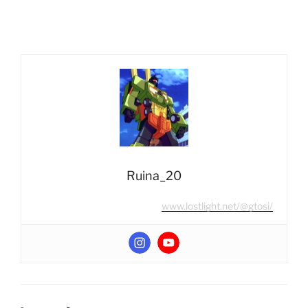
Ruina_20
www.lostlight.net/@gtosi/