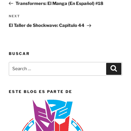
Post
Transformers: El Manga (En Español) #18
Next
NEXT
Post
El Taller de Shockwave: Capítulo 44
BUSCAR
Search
Search
for:
ESTE BLOG ES PARTE DE