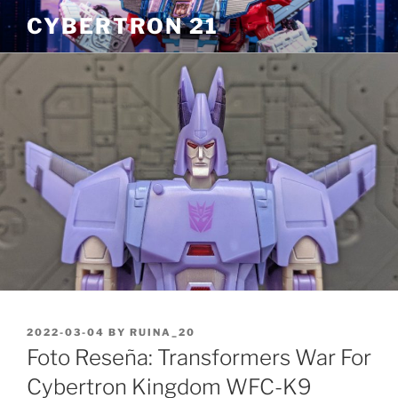
Skip
CYBERTRON 21
to
content
POSTED
2022-03-04
BY
RUINA_20
ON
Foto Reseña: Transformers War For
Cybertron Kingdom WFC-K9