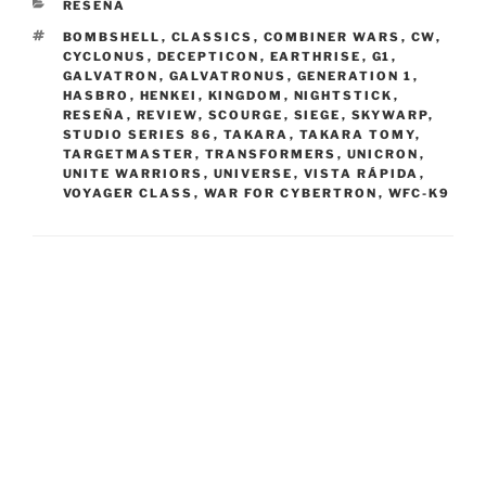
CATEGORIES
RESEÑA
TAGS
BOMBSHELL
,
CLASSICS
,
COMBINER WARS
,
CW
,
CYCLONUS
,
DECEPTICON
,
EARTHRISE
,
G1
,
GALVATRON
,
GALVATRONUS
,
GENERATION 1
,
HASBRO
,
HENKEI
,
KINGDOM
,
NIGHTSTICK
,
RESEÑA
,
REVIEW
,
SCOURGE
,
SIEGE
,
SKYWARP
,
STUDIO SERIES 86
,
TAKARA
,
TAKARA TOMY
,
TARGETMASTER
,
TRANSFORMERS
,
UNICRON
,
UNITE WARRIORS
,
UNIVERSE
,
VISTA RÁPIDA
,
VOYAGER CLASS
,
WAR FOR CYBERTRON
,
WFC-K9