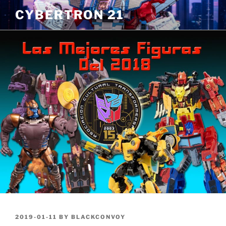
Skip
CYBERTRON 21
to
content
POSTED
2019-01-11
BY
BLACKCONVOY
ON