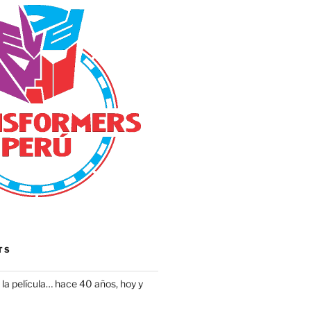
TS
la película… hace 40 años, hoy y