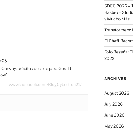
SDCC 2026 – T
Hasbro – Studio
y Mucho Más
Transformers: 
El Cheff Recom
”
Foto Reseña: F
2022
voy
Convoy, créditos del arte para Gerald
row
”
ARCHIVES
www.facebook.com/BlogCybertron21/
August 2026
July 2026
June 2026
May 2026