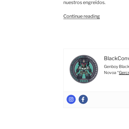
nuestros engreídos.
“Hecho
Continue reading
pedazos….
Cómo
Desarmar
Transformers
BlackCon
Genboy Black 
Novoa “
Gerc