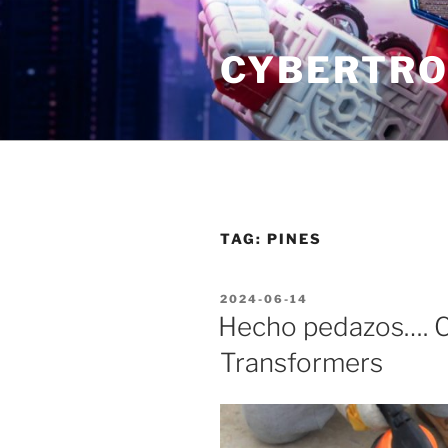
Skip
to
CYBERTRO
content
TAG:
PINES
POSTED
2024-06-14
ON
Hecho pedazos…. 
Transformers