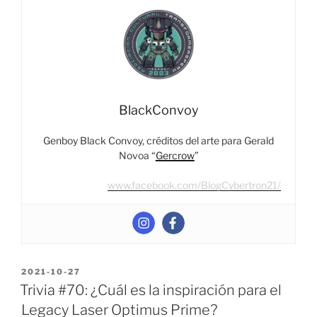
Figuras
De
Optimus
Prime”
BlackConvoy
Genboy Black Convoy, créditos del arte para Gerald
Novoa “
Gercrow
”
www.facebook.com/BlogCybertron21/
POSTED
2021-10-27
ON
Trivia #70: ¿Cuál es la inspiración para el
Legacy Laser Optimus Prime?