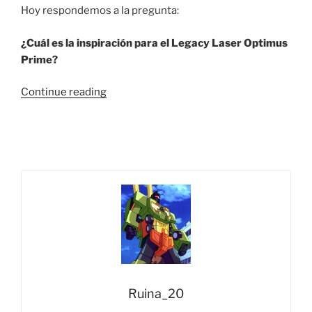
Hoy respondemos a la pregunta:
¿Cuál es la inspiración para el Legacy Laser Optimus
Prime?
“Trivia
Continue reading
#70:
¿Cuál
es
la
inspiración
para
el
Legacy
Laser
Optimus
Prime?”
Ruina_20