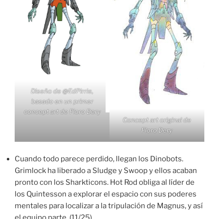
Diseño de
@EdPirrie
,
basado en un primer
concept art de Floro Dery
Concept art original de
Floro Dery
Cuando todo parece perdido, llegan los Dinobots.
Grimlock ha liberado a Sludge y Swoop y ellos acaban
pronto con los Sharkticons. Hot Rod obliga al líder de
los Quintesson a explorar el espacio con sus poderes
mentales para localizar a la tripulación de Magnus, y así
el equipo parte. (11/25)