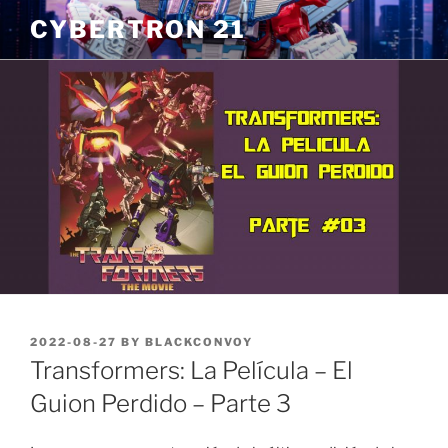
Skip
CYBERTRON 21
to
content
POSTED
2022-08-27
BY
BLACKCONVOY
ON
Transformers: La Película – El
Guion Perdido – Parte 3