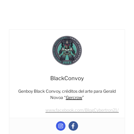
BlackConvoy
Genboy Black Convoy, créditos del arte para Gerald
Novoa “
Gercrow
”
www.facebook.com/BlogCybertron21/