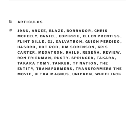
CATEGORIES
ARTICULOS
TAGS
1986
,
ARCEE
,
BLAZE
,
BORRADOR
,
CHRIS
MCFEELY
,
DANIEL
,
EDPIRRIE
,
ELLEN PRENTISS
,
FLINT DILLE
,
G1
,
GALVATRON
,
GUIÓN PERDIDO
,
HASBRO
,
HOT ROD
,
JIM SORENSON
,
KRIS
CARTER
,
MEGATRON
,
RAILS
,
RESEÑA
,
REVIEW
,
RON FRIEDMAN
,
RUSTY
,
SPRINGER
,
TAKARA
,
TAKARA TOMY
,
TANKER
,
TF NATION
,
THE
ENTITY
,
TRANSFORMERS
,
TRANSFORMERS THE
MOVIE
,
ULTRA MAGNUS
,
UNICRON
,
WHEELJACK