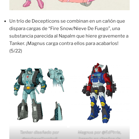
Un trío de Decepticons se combinan en un cañón que
dispara cargas de “Fire Snow/Nieve De Fuego”, una
substancia parecida al Napalm que hiere gravemente a
Tanker. ¡Magnus carga contra ellos para acabarlos!
(5/22)
Tanker diseñado por
Magnus por
@EdPirrie
,
@andrewdturnbull
basado en diseños de