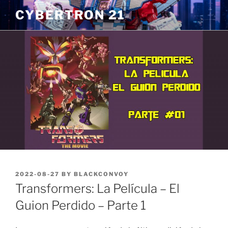
Skip
CYBERTRON 21
to
content
POSTED
2022-08-27
BY
BLACKCONVOY
ON
Transformers: La Película – El
Guion Perdido – Parte 1